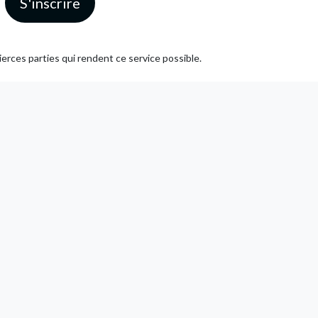
erces parties qui rendent ce service possible.
SOUMETTRE UN ARTICLE À LA RÉDACTION
SUIVEZ-NOUS